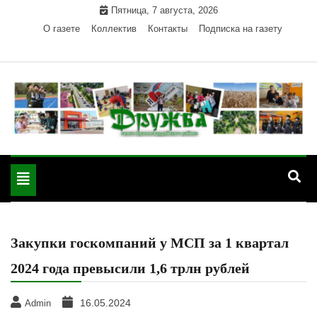
Skip
Пятница, 7 августа, 2026
to
О газете
Коллектив
Контакты
Подписка на газету
content
Официальный сайт газеты "Дружба"
"Дружба" — газета
Красногвардейского района Республики Адыгея
Toggle
Красногвардейского
navigation
района РА
Закупки госкомпаний у МСП за 1 квартал
2024 года превысили 1,6 трлн рублей
16.05.2024
Admin