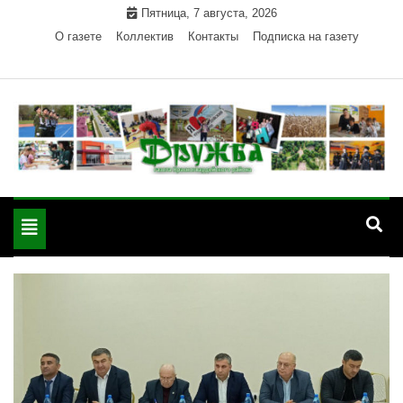
Skip
Пятница, 7 августа, 2026
to
О газете
Коллектив
Контакты
Подписка на газету
content
Официальный сайт газеты "Дружба"
"Дружба" — газета
Красногвардейского района Республики Адыгея
Toggle
Красногвардейского
navigation
района РА