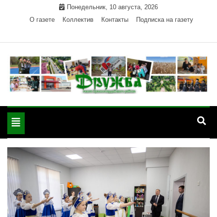
Skip
Понедельник, 10 августа, 2026
to
О газете
Коллектив
Контакты
Подписка на газету
content
Официальный сайт газеты "Дружба"
"Дружба" — газета
Красногвардейского района Республики Адыгея
Toggle
Красногвардейского
navigation
района РА