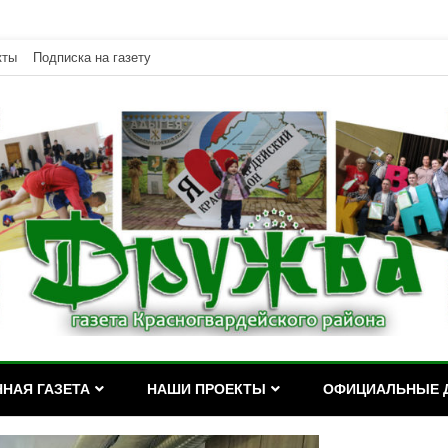
кты
Подписка на газету
дейского района Республики Адыгея
асногвардейского района Р
НАЯ ГАЗЕТА
НАШИ ПРОЕКТЫ
ОФИЦИАЛЬНЫЕ 