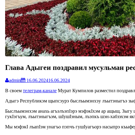
Глава Адыгеи поздравил мусульман ре
admin
16.06.2024
16.06.2024
В своем
телеграм-канале
Мурат Кумпилов разместил поздравл
Адыгэ Республикэм щыпсэурэ быслъымэнхэу лъытэныгъэ зы
Быслъымэнхэм анахь агъэлъэпIэрэ мэфэкIхэм ар ащыщ. Зыгу ш
гукIэгъум, лъытэныгъэм, шIушIэным, лъэпкъ шэн-хабзэхэм як
Мы мэфэкI лъапIэм унагъо пэпчъ гушIуагъорэ насыпрэ къыфе