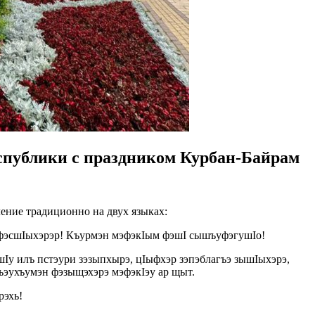
спублики с праздником Курбан-Байрам
ение традиционно на двух языках:
фэсшIыхэрэр! Къурмэн мэфэкIым фэшI сышъуфэгушIо!
Iу илъ пстэури зэзыпхырэ, цIыфхэр зэпэблагъэ зышIыхэрэ,
ъэухъумэн фэзыщэхэрэ мэфэкIэу ар щыт.
рэхь!