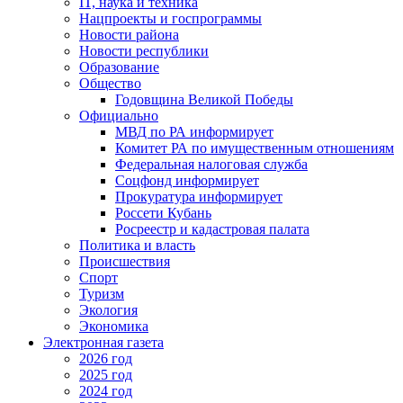
IT, наука и техника
Нацпроекты и госпрограммы
Новости района
Новости республики
Образование
Общество
Годовщина Великой Победы
Официально
МВД по РА информирует
Комитет РА по имущественным отношениям
Федеральная налоговая служба
Соцфонд информирует
Прокуратура информирует
Россети Кубань
Росреестр и кадастровая палата
Политика и власть
Происшествия
Спорт
Туризм
Экология
Экономика
Электронная газета
2026 год
2025 год
2024 год