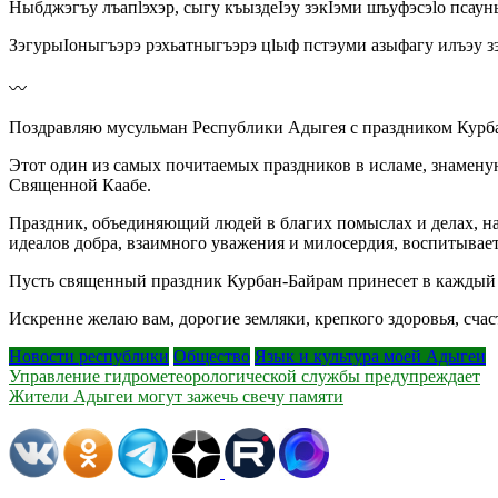
Ныбджэгъу лъапlэхэр, сыгу къыздеIэу зэкIэми шъуфэсэlо псау­
ЗэгурыIоныгъэрэ рэхьатныгъэрэ цlыф пстэуми азыфагу илъэу з
〰️
Поздравляю мусульман Республики Адыгея с праздником Курб
Этот один из самых почитаемых праздников в исламе, знамен
Священной Каабе.
Праздник, объединяющий людей в благих помыслах и делах, 
идеалов добра, взаимного уважения и милосердия, воспитыва
Пусть священный праздник Курбан-Байрам принесет в каждый 
Искренне желаю вам, дорогие земляки, крепкого здоровья, счас
Новости республики
Общество
Язык и культура моей Адыгеи
Навигация
Управление гидрометеорологической службы предупреждает
Жители Адыгеи могут зажечь свечу памяти
по
записям