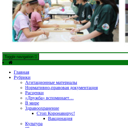
Toggle navigation
Официальный сайт газеты "Дружба" Красногвардейского райо
"Дружба" — газета Красногва
Главная
Рубрики
Агитационные материалы
Нормативно-правовая документация
Расценки
«Дружба» вспоминает…
В мире
Здравоохранение
Стоп Коронавирус!
Вакцинация
Культура