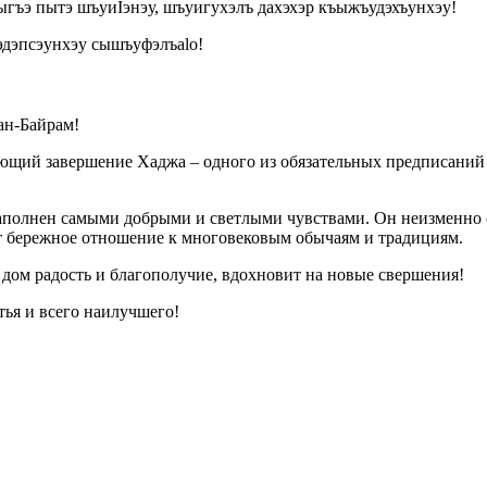
ныгъэ пытэ шъуиIэнэу, шъуигухэлъ дахэхэр къыжъудэхъунхэу!
эдэпсэунхэу сышъуфэлъаlо!
ан-Байрам!
ующий завершение Хаджа – одного из обязательных предписаний
наполнен самыми добрыми и светлыми чувствами. Он неизменно
ет бережное отношение к многовековым обычаям и традициям.
дом радость и благополучие, вдохновит на новые свершения!
тья и всего наилучшего!