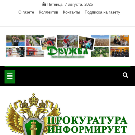
Skip
Пятница, 7 августа, 2026
to
О газете
Коллектив
Контакты
Подписка на газету
content
Официальный сайт газеты "Дружба"
"Дружба" — газета
Красногвардейского района Республики Адыгея
Toggle
Красногвардейского
navigation
района РА