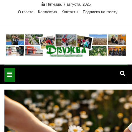
Skip
Пятница, 7 августа, 2026
to
О газете
Коллектив
Контакты
Подписка на газету
content
Официальный сайт газеты "Дружба"
"Дружба" — газета
Красногвардейского района Республики Адыгея
Toggle
Красногвардейского
navigation
района РА