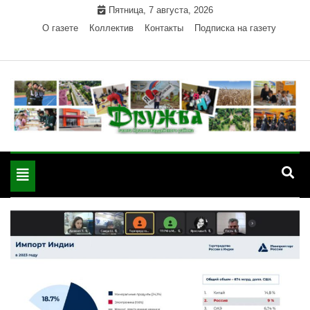
Skip
Пятница, 7 августа, 2026
to
О газете
Коллектив
Контакты
Подписка на газету
content
Официальный сайт газеты "Дружба"
"Дружба" — газета
Красногвардейского района Республики Адыгея
Toggle
Красногвардейского
navigation
района РА