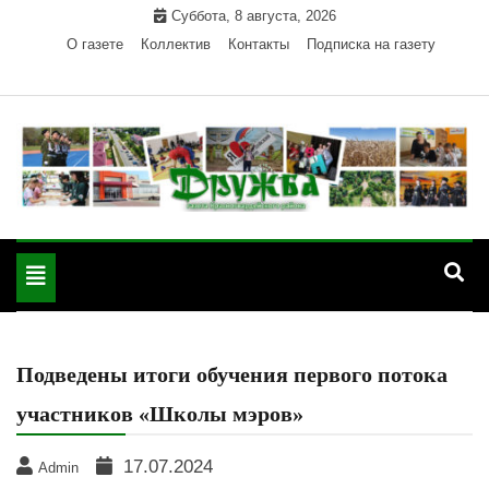
Skip
Суббота, 8 августа, 2026
to
О газете
Коллектив
Контакты
Подписка на газету
content
Официальный сайт газеты "Дружба"
"Дружба" — газета
Красногвардейского района Республики Адыгея
Toggle
Красногвардейского
navigation
района РА
Подведены итоги обучения первого потока
участников «Школы мэров»
17.07.2024
Admin