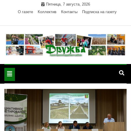
Skip
Пятница, 7 августа, 2026
to
О газете
Коллектив
Контакты
Подписка на газету
content
Официальный сайт газеты "Дружба"
"Дружба" — газета
Красногвардейского района Республики Адыгея
Toggle
Красногвардейского
navigation
района РА