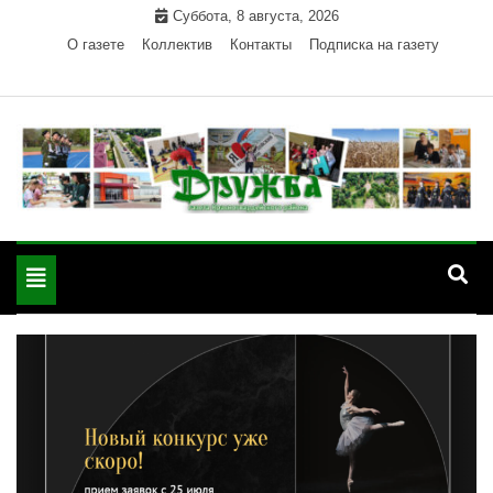
Skip
Суббота, 8 августа, 2026
to
О газете
Коллектив
Контакты
Подписка на газету
content
Официальный сайт газеты "Дружба"
"Дружба" — газета
Красногвардейского района Республики Адыгея
Toggle
Красногвардейского
navigation
района РА