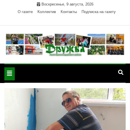
Skip
Воскресенье, 9 августа, 2026
to
О газете
Коллектив
Контакты
Подписка на газету
content
Официальный сайт газеты "Дружба"
"Дружба" — газета
Красногвардейского района Республики Адыгея
Toggle
Красногвардейского
navigation
района РА