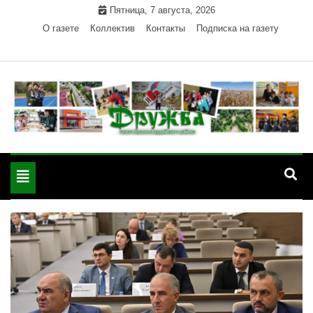
Skip
Пятница, 7 августа, 2026
to
О газете
Коллектив
Контакты
Подписка на газету
content
Официальный сайт газеты "Дружба"
"Дружба" — газета
Красногвардейского района Республики Адыгея
Toggle
Красногвардейского
navigation
района РА