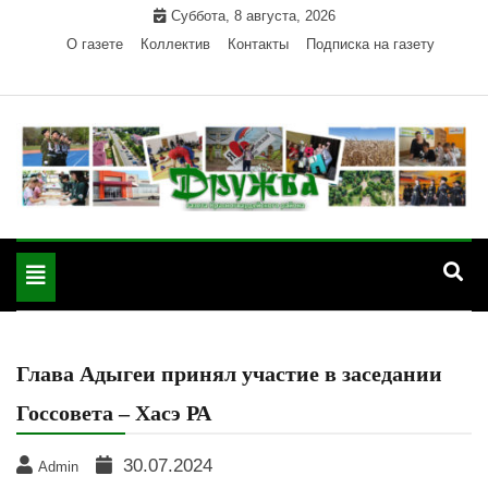
Skip
Суббота, 8 августа, 2026
to
О газете
Коллектив
Контакты
Подписка на газету
content
Официальный сайт газеты "Дружба"
"Дружба" — газета
Красногвардейского района Республики Адыгея
Toggle
Красногвардейского
navigation
района РА
Глава Адыгеи принял участие в заседании
Госсовета – Хасэ РА
30.07.2024
Admin