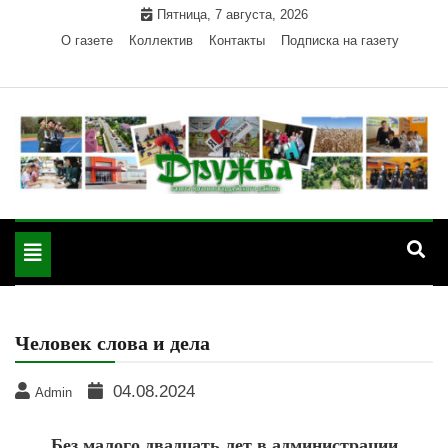
Skip
Пятница, 7 августа, 2026
to
О газете
Коллектив
Контакты
Подписка на газету
content
Официальный сайт газеты "Дружба"
"Дружба" — газета
Красногвардейского района Республики Адыгея
Toggle
Красногвардейского
navigation
района РА
Человек слова и дела
04.08.2024
Admin
Без малого двадцать лет в администрации