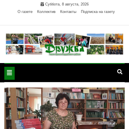
Skip
Суббота, 8 августа, 2026
to
О газете
Коллектив
Контакты
Подписка на газету
content
Официальный сайт газеты "Дружба"
"Дружба" — газета
Красногвардейского района Республики Адыгея
Toggle
Красногвардейского
navigation
района РА