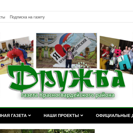
кты
Подписка на газету
дейского района Республики Адыгея
асногвардейского района Р
НАЯ ГАЗЕТА
НАШИ ПРОЕКТЫ
ОФИЦИАЛЬНЫЕ 