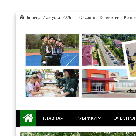
Skip
Пятница, 7 августа, 2026
О газете
Коллектив
Конта
to
content
Официальный сайт газеты "Дружба" Красногвар
"Дружба" — газета Кр
ГЛАВНАЯ
РУБРИКИ
ЭЛЕКТРОН