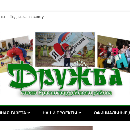
кты
Подписка на газету
дейского района Республики Адыгея
асногвардейского района Р
НАЯ ГАЗЕТА
НАШИ ПРОЕКТЫ
ОФИЦИАЛЬНЫЕ 