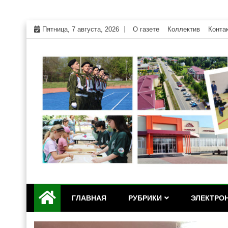
Skip
Пятница, 7 августа, 2026
О газете
Коллектив
Конта
to
content
Официальный сайт газеты "Дружба" Красногвар
"Дружба" — газета Кр
ГЛАВНАЯ
РУБРИКИ
ЭЛЕКТРОН