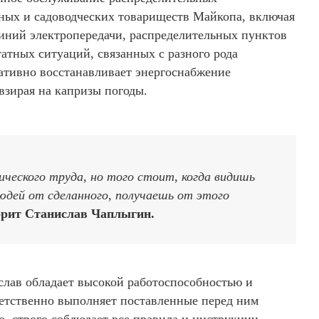
чных и садоводческих товариществ Майкопа, включая
иний электропередачи, распределительных пунктов
атных ситуаций, связанных с разного рода
ативно восстанавливает энергоснабжение
евзирая на капризы погоды.
ического труда, но того стоит, когда видишь
людей от сделанного, получаешь от этого
орит Станислав Чаплыгин.
слав обладает высокой работоспособностью и
етственно выполняет поставленные перед ним
о, строго соблюдает все правила и инструкции