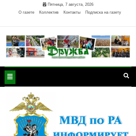
Skip
Пятница, 7 августа, 2026
to
О газете
Коллектив
Контакты
Подписка на газету
content
Официальный сайт газеты "Дружба"
"Дружба" — газета
Красногвардейского района Республики Адыгея
Toggle
Красногвардейского
navigation
района РА