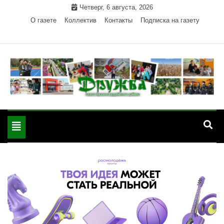
Skip
Четверг, 6 августа, 2026
to
О газете
Коллектив
Контакты
Подписка на газету
content
Официальный сайт газеты "Дружба"
"Дружба" — газета
Красногвардейского района Республики Адыгея
Toggle
Красногвардейского
navigation
района РА