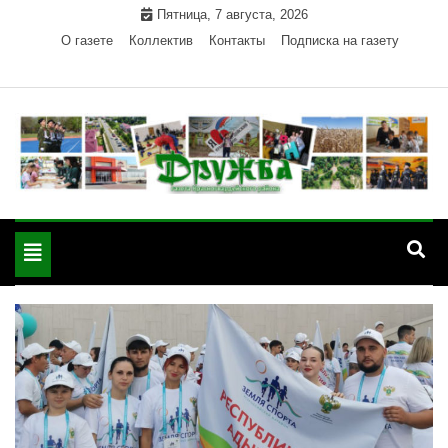
Skip
Пятница, 7 августа, 2026
to
О газете
Коллектив
Контакты
Подписка на газету
content
Официальный сайт газеты "Дружба"
"Дружба" — газета
Красногвардейского района Республики Адыгея
Toggle
Красногвардейского
navigation
района РА