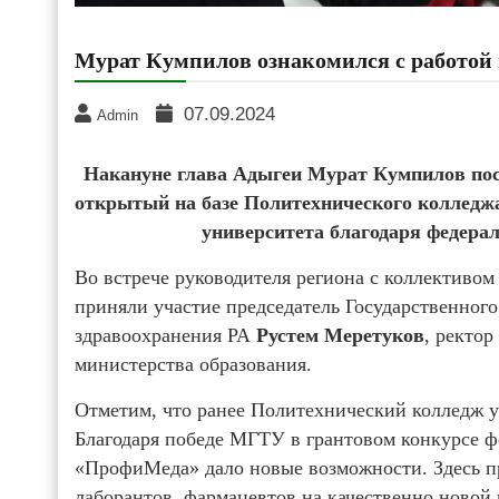
Мурат Кумпилов ознакомился с работой
07.09.2024
Admin
Накануне глава Адыгеи Мурат Кумпилов пос
открытый на базе Политехнического колледжа
университета благодаря федера
Во встрече руководителя региона с коллективом
приняли участие председатель Государственног
здравоохранения РА
Рустем Меретуков
, ректо
министерства образования.
Отметим, что ранее Политехнический колледж у
Благодаря победе МГТУ в грантовом конкурсе ф
«ПрофиМеда» дало новые возможности. Здесь пр
лаборантов, фармацевтов на качественно новой