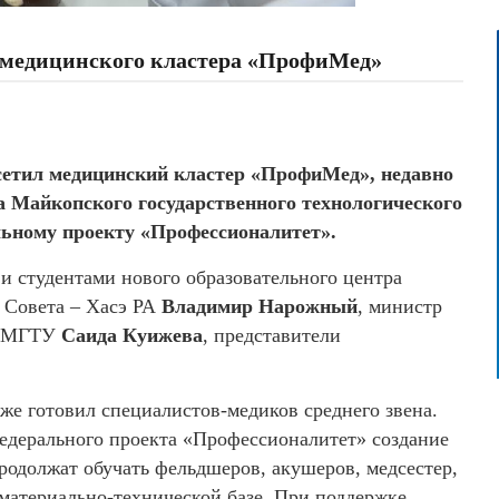
 медицинского кластера «ПрофиМед»
етил медицинский кластер «ПрофиМед», недавно
 Майкопского государственного технологического
льному проекту «Профессионалитет».
 и студентами нового образовательного центра
о Совета – Хасэ РА
Владимир Нарожный
, министр
р МГТУ
Саида Куижева
, представители
же готовил специалистов-медиков среднего звена.
едерального проекта «Профессионалитет» создание
одолжат обучать фельдшеров, акушеров, медсестер,
 материально-технической базе. При поддержке