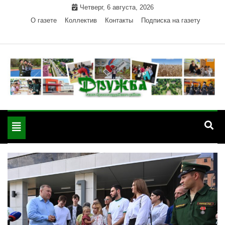
Skip
Четверг, 6 августа, 2026
to
О газете
Коллектив
Контакты
Подписка на газету
content
Официальный сайт газеты "Дружба"
"Дружба" — газета
Красногвардейского района Республики Адыгея
Toggle
Красногвардейского
navigation
района РА