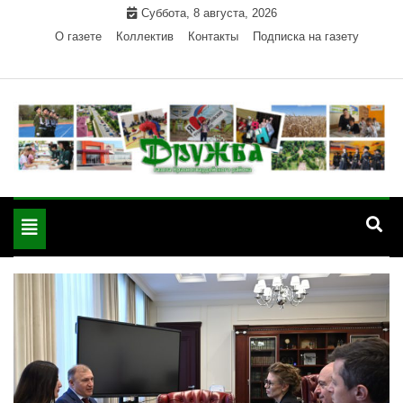
Skip
Суббота, 8 августа, 2026
to
О газете
Коллектив
Контакты
Подписка на газету
content
Официальный сайт газеты "Дружба"
"Дружба" — газета
Красногвардейского района Республики Адыгея
Toggle
Красногвардейского
navigation
района РА