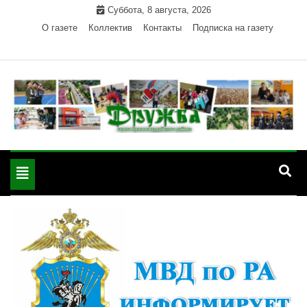
Skip
Суббота, 8 августа, 2026
to
О газете
Коллектив
Контакты
Подписка на газету
content
Официальный сайт газеты "Дружба"
"Дружба" — газета
Красногвардейского района Республики Адыгея
Toggle
Красногвардейского
navigation
района РА