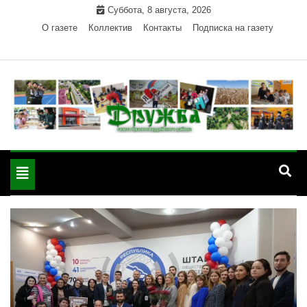
Skip
Суббота, 8 августа, 2026
to
О газете
Коллектив
Контакты
Подписка на газету
content
Официальный сайт газеты "Дружба"
"Дружба" — газета
Красногвардейского района Республики Адыгея
Toggle
Красногвардейского
navigation
района РА