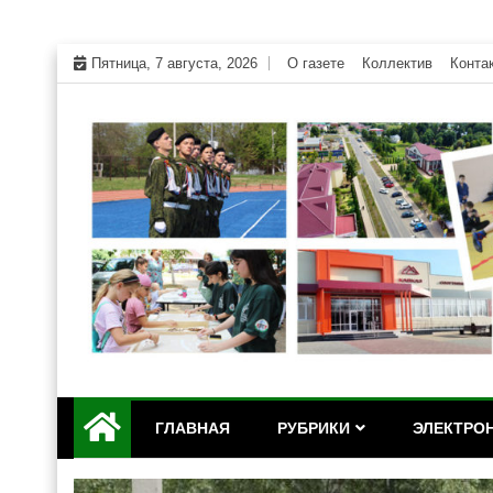
Skip
Пятница, 7 августа, 2026
О газете
Коллектив
Конта
to
content
Официальный сайт газеты "Дружба" Красногвар
"Дружба" — газета Кр
ГЛАВНАЯ
РУБРИКИ
ЭЛЕКТРОН