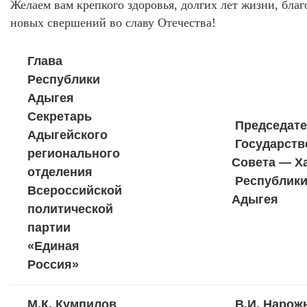
Желаем вам крепкого здоровья, долгих лет жизни, благ
новых свершений во славу Отечества!
Глава
Республики
Адыгея
Секретарь
Председате
Адыгейского
Государств
регионального
Совета — Х
отделения
Республик
Всероссийской
Адыгея
политической
партии
«Единая
Россия»
М.К. Кумпилов
В.И. Нарож