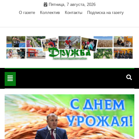
Skip
Пятница, 7 августа, 2026
to
О газете
Коллектив
Контакты
Подписка на газету
content
Официальный сайт газеты "Дружба"
"Дружба" — газета
Красногвардейского района Республики Адыгея
Toggle
Красногвардейского
navigation
района РА