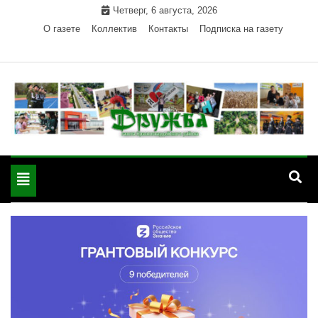
Skip
Четверг, 6 августа, 2026
to
О газете
Коллектив
Контакты
Подписка на газету
content
Официальный сайт газеты "Дружба"
"Дружба" — газета
Красногвардейского района Республики Адыгея
Toggle
Красногвардейского
navigation
района РА