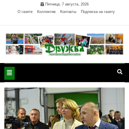
Skip
Пятница, 7 августа, 2026
to
О газете
Коллектив
Контакты
Подписка на газету
content
Официальный сайт газеты "Дружба"
"Дружба" — газета
Красногвардейского района Республики Адыгея
Toggle
Красногвардейского
navigation
района РА