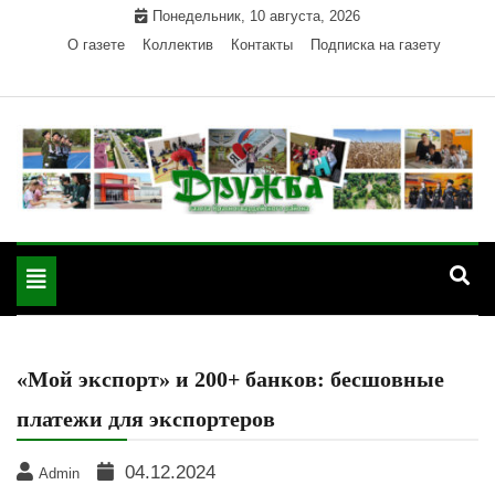
Skip
Понедельник, 10 августа, 2026
to
О газете
Коллектив
Контакты
Подписка на газету
content
Официальный сайт газеты "Дружба"
"Дружба" — газета
Красногвардейского района Республики Адыгея
Toggle
Красногвардейского
navigation
района РА
«Мой экспорт» и 200+ банков: бесшовные
платежи для экспортеров
04.12.2024
Admin