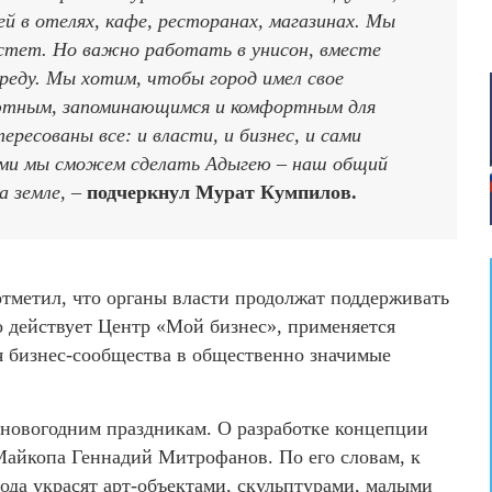
ей в отелях, кафе, ресторанах, магазинах. Мы
растет. Но важно работать в унисон, вместе
еду. Мы хотим, чтобы город имел свое
уютным, запоминающимся и комфортным для
ресованы все: и власти, и бизнес, и сами
ями мы сможем сделать Адыгею – наш общий
 земле, –
подчеркнул Мурат Кумпилов.
тметил, что органы власти продолжат поддерживать
о действует Центр «Мой бизнес», применяется
я бизнес-сообщества в общественно значимые
к новогодним праздникам. О разработке концепции
Майкопа Геннадий Митрофанов. По его словам, к
да украсят арт-объектами, скульптурами, малыми