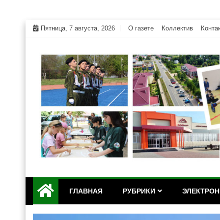
Skip
Пятница, 7 августа, 2026
О газете
Коллектив
Конта
to
content
Официальный сайт газеты "Дружба" Красногвар
"Дружба" — газета Кр
ГЛАВНАЯ
РУБРИКИ
ЭЛЕКТРОН