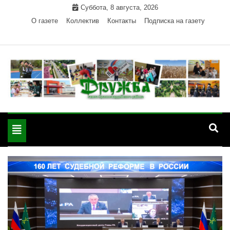
Skip
Суббота, 8 августа, 2026
to
О газете
Коллектив
Контакты
Подписка на газету
content
Официальный сайт газеты "Дружба"
"Дружба" — газета
Красногвардейского района Республики Адыгея
Toggle
Красногвардейского
navigation
района РА