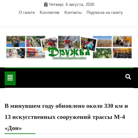
Skip
Четверг, 6 августа, 2026
to
О газете
Коллектив
Контакты
Подписка на газету
content
Официальный сайт газеты "Дружба"
"Дружба" — газета
Красногвардейского района Республики Адыгея
Toggle
Красногвардейского
navigation
района РА
В минувшем году обновлено около 330 км и
13 искусственных сооружений трассы М-4
«Дон»