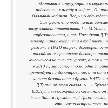
подготовки к инаугурации и к серьезн
подготовки к въезду в «офис». Он по
Овальный кабинет. Всё, что обсуждаетс
Сам факт, что люди начали больше 
заслуживает приветствия. Г-н М.Уолтц, 
нацбезопасности, и сам Президент Д.Т
первопричинах конфликта в той части, в
режима в НАТО вопреки договоренностя
российско-американских договоренност
консенсусом на высшем уровне, в том чи
в 2010 г., записано, что ни одна стра
претендует на доминирование, и ни одна
за счет безопасности других. НАТО зан
Д.Трамп об этом сказал. <…> Будем
В.В.Путин многократно сказал, что он
было. Затем Президент Д.Трамп сказал,
что нужно встречаться, но