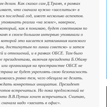
ым делам. Как сказал сам Д.Трамп, в рамках
нимает, что сначала нужно «заселиться» в
я последний год, имеет несколько аспектов.
упоминать реалии «на земле», наверное,
который, как я понимаю, будет советником по
рамп в своем большом интервью упоминали о
 которой это касается затягивания киевского
м, достигнутым по линии советско- и затем
ей и отношений, и в рамках ОБСЕ. Там было
сле президентами, включая президента Б.Обаму
на или организация на пространстве ОБСЕ не
 страна не будет укреплять свою безопасность
ималась ровно тем, чего обещала не делать.
 ждать конкретных инициатив. Президент
 готов встречаться. Но пока предложений не
 что В.В.Путин хочет встречаться. Считаю,
 сначала надо «заехать в офис».