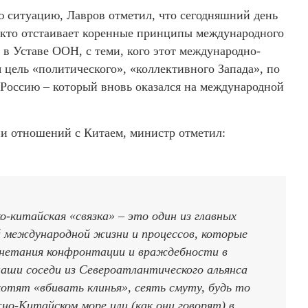
ситуацию, Лавров отметил, что сегодняшний день
, кто отстаивает коренные принципы международного
в Уставе ООН, с теми, кого этот международно-
я цель «политического», «коллективного Запада», по
– Россию – который вновь оказался на международной
ии отношений с Китаем, министр отметил:
о-китайская «связка» – это один из главных
 международной жизни и процессов, которые
гнетания конфронтации и враждебности в
аши соседи из Североатлантического альянса
отят «вбивать клинья», сеять смуту, будь то
жно-Китайском море или (как они говорят) в