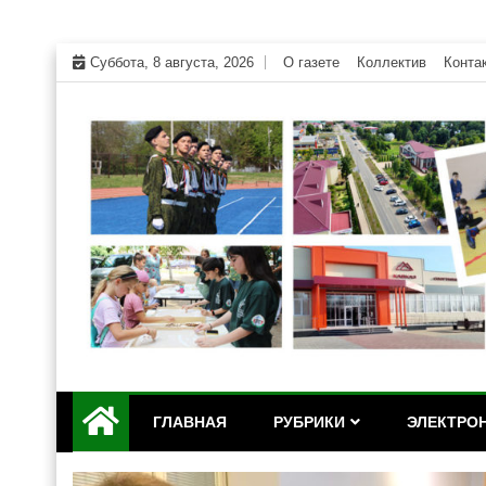
Skip
Суббота, 8 августа, 2026
О газете
Коллектив
Конта
to
content
Официальный сайт газеты "Дружба" Красногвар
"Дружба" — газета Кр
ГЛАВНАЯ
РУБРИКИ
ЭЛЕКТРОН