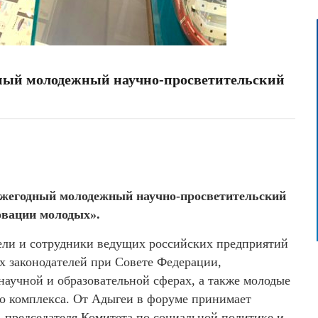
дный молодежный научно-просветительский
 Ежегодный молодежный научно-просветительский
вации молодых».
ели и сотрудники ведущих российских предприятий
х законодателей при Совете Федерации,
научной и образовательной сферах, а также молодые
 комплекса. От Адыгеи в форуме принимает
ь председателя Комитета по социальной политике и