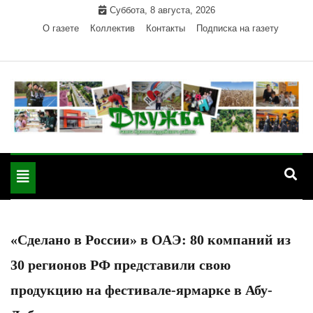
Skip
Суббота, 8 августа, 2026
to
О газете
Коллектив
Контакты
Подписка на газету
content
Официальный сайт газеты "Дружба"
"Дружба" — газета
Красногвардейского района Республики Адыгея
Toggle
Красногвардейского
navigation
района РА
«Сделано в России» в ОАЭ: 80 компаний из
30 регионов РФ представили свою
продукцию на фестивале-ярмарке в Абу-