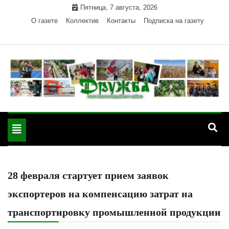
Skip
Пятница, 7 августа, 2026
to
О газете
Коллектив
Контакты
Подписка на газету
content
Официальный сайт газеты "Дружба"
"Дружба" — газета
Красногвардейского района Республики Адыгея
Toggle
Красногвардейского
navigation
района РА
28 февраля стартует прием заявок
экспортеров на компенсацию затрат на
транспортировку промышленной продукции