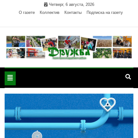
Skip
Четверг, 6 августа, 2026
to
О газете
Коллектив
Контакты
Подписка на газету
content
Официальный сайт газеты "Дружба"
"Дружба" — газета
Красногвардейского района Республики Адыгея
Toggle
Красногвардейского
navigation
района РА