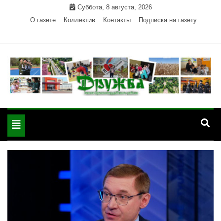
Skip
Суббота, 8 августа, 2026
to
О газете
Коллектив
Контакты
Подписка на газету
content
Официальный сайт газеты "Дружба"
"Дружба" — газета
Красногвардейского района Республики Адыгея
Toggle
Красногвардейского
navigation
района РА