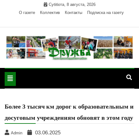
Skip
Суббота, 8 августа, 2026
to
О газете
Коллектив
Контакты
Подписка на газету
content
Официальный сайт газеты "Дружба"
"Дружба" — газета
Красногвардейского района Республики Адыгея
Toggle
Красногвардейского
navigation
района РА
Более 3 тысяч км дорог к образовательным и
досуговым учреждениям обновят в этом году
03.06.2025
Admin