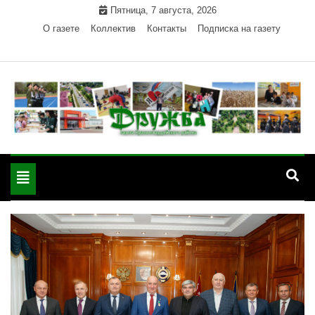
Skip
Пятница, 7 августа, 2026
to
О газете
Коллектив
Контакты
Подписка на газету
content
Официальный сайт газеты "Дружба"
"Дружба" — газета
Красногвардейского района Республики Адыгея
Toggle
Красногвардейского
navigation
района РА