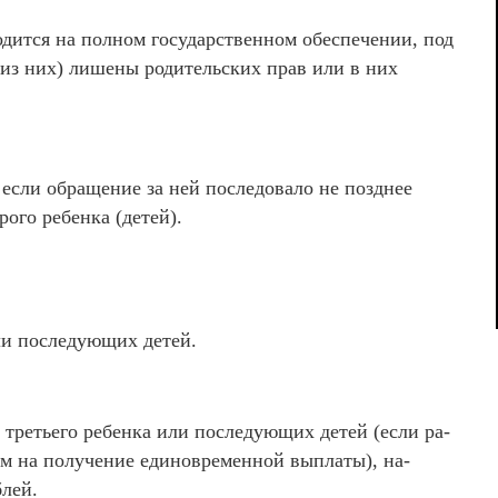
ходится на полном государственном обеспечении, под
 из них) лишены родительских прав или в них
если обращение за ней последовало не позднее
ого ребенка (детей).
ли последующих детей.
третьего ре­бен­­ка или по­следующих детей (если ра­­
вом на по­­лу­чение еди­новременной выплаты), на­
­лей.