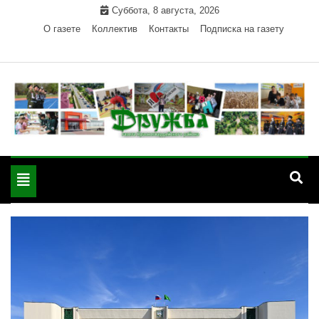
Skip
Суббота, 8 августа, 2026
to
О газете
Коллектив
Контакты
Подписка на газету
content
Официальный сайт газеты "Дружба"
"Дружба" — газета
Красногвардейского района Республики Адыгея
Toggle
Красногвардейского
navigation
района РА