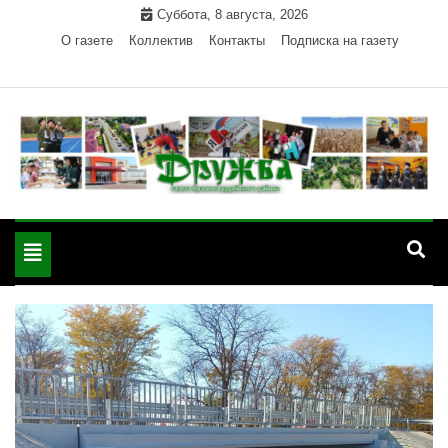
Skip
Суббота, 8 августа, 2026
to
О газете
Коллектив
Контакты
Подписка на газету
content
Официальный сайт газеты "Дружба"
"Дружба" — газета
Красногвардейского района Республики Адыгея
Toggle
Красногвардейского
navigation
района РА