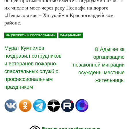
общей протяженностью вместе с подходами 887 м. В
их числе и мост через реку Псенафа на дороге
«Некрасовская – Хатукай» в Красногвардейском
районе.
НАЦПРОЕКТЫ И ГОСПРОГРАММЫ
ОФИЦИАЛЬНО
Мурат Кумпилов
В Адыгее за
поздравил сотрудников
организацию
и ветеранов пожарно-
незаконной миграции
спасательных служб с
осуждены местные
профессиональным
жительницы
праздником