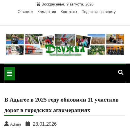
Skip
Воскресенье, 9 августа, 2026
to
О газете
Коллектив
Контакты
Подписка на газету
content
Официальный сайт газеты "Дружба"
"Дружба" — газета
Красногвардейского района Республики Адыгея
Toggle
Красногвардейского
navigation
района РА
В Адыгее в 2025 году обновили 11 участков
дорог в городских агломерациях
28.01.2026
Admin