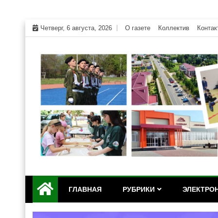
Skip
Четверг, 6 августа, 2026
О газете
Коллектив
Контак
to
content
Официальный сайт газеты "Дружба" Красногвар
"Дружба" — газета Кр
ГЛАВНАЯ
РУБРИКИ
ЭЛЕКТРОН