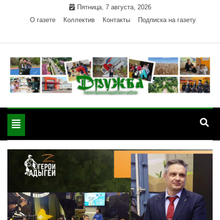
Skip
Пятница, 7 августа, 2026
to
О газете
Коллектив
Контакты
Подписка на газету
content
Официальный сайт газеты "Дружба"
"Дружба" — газета
Красногвардейского района Республики Адыгея
Toggle
Красногвардейского
navigation
района РА